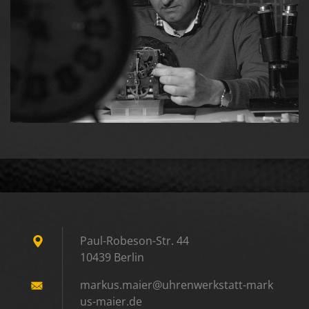
Paul-Robeson-Str. 44
10439 Berlin
markus.m
aier@uhr
enwerkst
att-mark
us-maier
.de