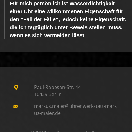
Für mich persönlich ist Wasserdichtigkeit
einer Uhr eine willkommenen Eigenschaft für
den "Fall der Fälle", jedoch keine Eigenschaft,
die ich tagtäglich unter Beweis stellen muss,
wenn es sich vermeiden lässt.
Paul-Robeson-Str. 44
10439 Berlin
markus.m
aier@uhr
enwerkst
att-mark
us-maier
.de