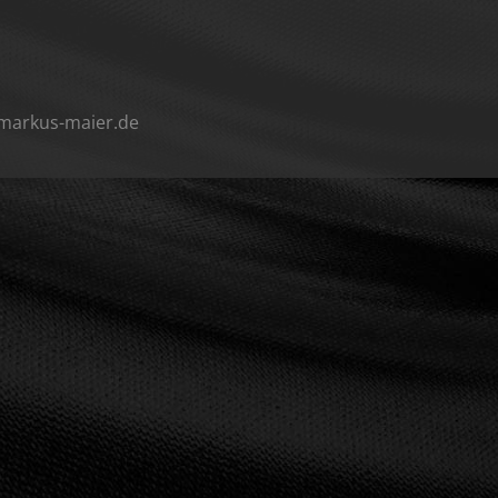
-mark
us-maier
.de