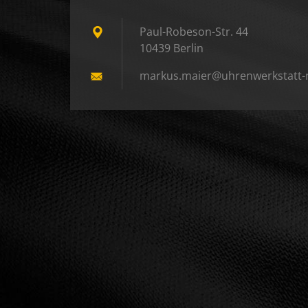
Paul-Robeson-Str. 44
10439 Berlin
markus.m
aier@uhr
enwerkst
att